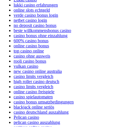
lukki casino erfahrungen
online slots echtgeld
verde casino bonus login
netbet casino login
no deposit casino bonus
beste willkommensbonus casino
casino bonus ohne einzahlung
600% casino bonus
online casino bonus
top casino online
casino ohne ausweis
rooli casino bonus
vulkan casino
new casino online australia
casino limits vergleich
high roller casino deutsch
casino limits vergleich
online casino freispiele
casino spielautomaten
casino bonus umsatzbedingungen
blackjack online seriös
casino deutschland auszahlung
Pelican casino
pelican casino auszahlung