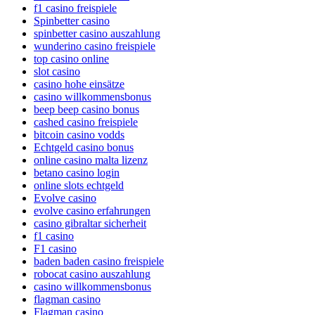
f1 casino freispiele
Spinbetter casino
spinbetter casino auszahlung
wunderino casino freispiele
top casino online
slot casino
casino hohe einsätze
casino willkommensbonus
beep beep casino bonus
cashed casino freispiele
bitcoin casino vodds
Echtgeld casino bonus
online casino malta lizenz
betano casino login
online slots echtgeld
Evolve casino
evolve casino erfahrungen
casino gibraltar sicherheit
f1 casino
F1 casino
baden baden casino freispiele
robocat casino auszahlung
casino willkommensbonus
flagman casino
Flagman casino