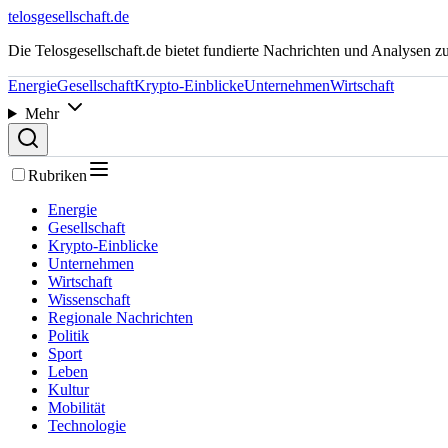
telosgesellschaft.de
Die Telosgesellschaft.de bietet fundierte Nachrichten und Analysen
Energie
Gesellschaft
Krypto-Einblicke
Unternehmen
Wirtschaft
Mehr
Rubriken
Energie
Gesellschaft
Krypto-Einblicke
Unternehmen
Wirtschaft
Wissenschaft
Regionale Nachrichten
Politik
Sport
Leben
Kultur
Mobilität
Technologie