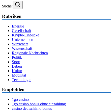
Suche:
Rubriken
Energie
Gesellschaft
Krypto-Einblicke
Unternehmen
Wirtschaft
Wissenschaft
Regionale Nachrichten
Politik
Sport
Leben
Kultur
Mobilität
Technologie
Empfohlen
1go casino
1go casino bonus ohne einzahlung
casino deutschland bonus